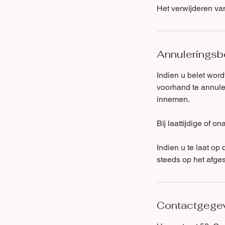
Het verwijderen van
Annuleringsb
Indien u belet wor
voorhand te annuler
innemen.
Bij laattijdige of 
​Indien u te laat o
steeds op het afge
Contactgege