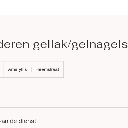
deren gellak/gelnagels
Amaryllis
|
Heemstraat
van de dienst