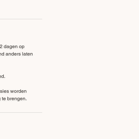
 2 dagen op
nd anders laten
nd.
essies worden
 te brengen.