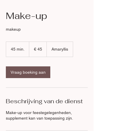
Make-up
makeup
45
euro
45 min.
4
€ 45
Amaryllis
5
m
i
n
Vraag boeking aan
.
Beschrijving van de dienst
Make-up voor feestegelegenheden,
supplement kan van toepassing zijn.