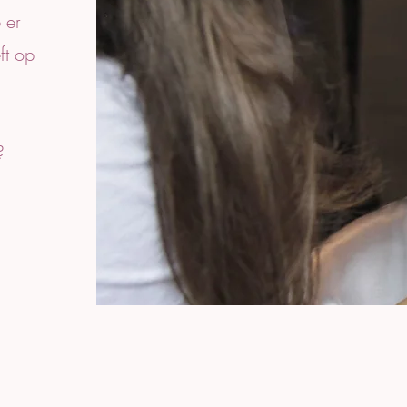
 er
ft op
?