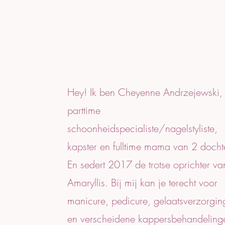
Over Amaryll
Hey! Ik ben Cheyenne Andrzejewski,
parttime
schoonheidspecialiste/nagelstyliste,
kapster en fulltime mama van 2 dochte
En sedert 2017 de trotse oprichter va
Amaryllis. Bij mij kan je terecht voor
manicure, pedicure, gelaatsverzorgin
en verscheidene kappersbehandelin